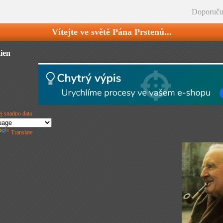
Doporuču
Vítejte ve světě Pána Prstenů...
ien
Translate