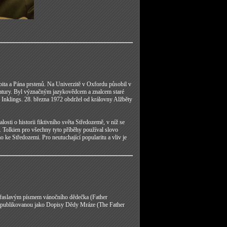
obita a Pána prstenů. Na Univerzitě v Oxfordu působil v
eratury. Byl význačným jazykovědcem a znalcem staré
bu Inklings. 28. března 1972 obdržel od královny Alžběty
sti o historii fiktivního světa Středozemě, v níž se
. Tolkien pro všechny tyto příběhy používal slovo
ke Středozemi. Pro neutuchající popularitu a vliv je
 třaslavým písmem vánočního dědečka (Father
 a publikovanou jako Dopisy Dědy Mráze (The Father