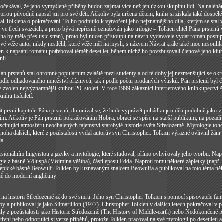
očekával, že jeho vymyšlené příběhy budou zajímat více než jen úzkou skupinu lidí. Na naléhá
terou původně napsal jen pro své děti. Ačkoliv byla určena dětem, kniha si získala také dospělé č
 Tolkiena o pokračování. To ho podnítilo k vytvoření jeho nejznámějšího díla, kterým se stal
ve třech svazcích, a proto bývá nepřesně označován jako trilogie – Tolkien chtěl Pána prstenů 
iha by měla přes tisíc stran), proto byl nucen přistoupit na návrh vydavatele vydat román postu
vě věže autor nikdy nesdělil, které věže měl na mysli, s názvem Návrat krále také moc nesouhlas
en k napsání románu potřeboval téměř deset let, během nichž ho povzbuzovali členové jeho klubu 
nii.
Pán prstenů stal ohromně populárním zvláště mezi studenty a od té doby jej nezmenšující se ok
k podle odhadovaného množství příznivců, tak i podle počtu prodaných výtisků. Pán prstenů byl č
e zvolen nejvýznamnější knihou 20. století. V roce 1999 zákazníci internetového knihkupectví
ihu tisíciletí.
t první kapitolu Pána prstenů, domníval se, že bude vyprávět pohádku pro děti podobně jako v 
ším. Ačkoliv je Pán prstenů pokračováním Hobita, obrací se spíše na starší publikum, na pozad
ascinující atmosféru neodhalených tajemství starobylé historie světa Středozemě. Mytologie tohot
mnoha dalších, které z pozůstalosti vydal autorův syn Christopher. Tolkien výrazně ovlivnil žán
a.
esionálním lingvistou a jazyky a mytologie, které studoval, přímo ovlivňovaly jeho tvorbu. Např
ie z básně Völuspá (Vědmina věštba), části eposu Edda. Naproti tomu některé zápletky (např. 
é epické básně Beowulf. Tolkien byl uznávaným znalcem Beowulfa a publikoval na toto téma něk
ně do moderní angličtiny.
 na historii Středozemě až do své smrti. Jeho syn Christopher Tolkien s pomocí spisovatele fa
y a publikoval je jako Silmarillion (1977). Christopher Tolkien v dalších letech pokračoval v p
uly z pozůstalosti jako Historie Středozemě (The History of Middle-earth) nebo Nedokončené 
ativní nebo odporující si verze příběhů, protože Tolkien pracoval na své mytologii po desetiletí 