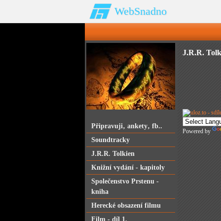
WebSnadno
J.R.R. Tolk
Připravuji‚ ankety‚ fb..
Powered by
Soundtracky
J.R.R. Tolkien
Knižní vydání - kapitoly
Společenstvo Prstenu -
kniha
Herecké obsazení filmu
Film - díl 1.