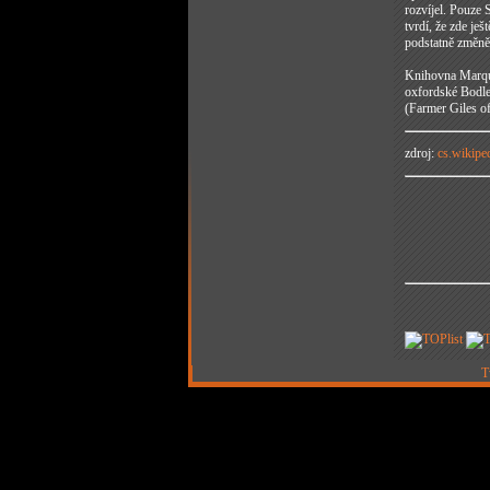
rozvíjel. Pouze
tvrdí, že zde je
podstatně změně
Knihovna Marque
oxfordské Bodle
(Farmer Giles o
zdroj:
cs.wikipe
T