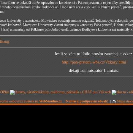
 Silmarillion se pokouší udržet opravdovou konzistenci s Pánem prstenů, a to jen díky rozsáh
ště mnoho nesrovnalostí zbylo. Dokonce ani Hobit není zcela v souladu s Pánem prstenů, přesto
na.
tte University v americkém Milwaukee obsahuje mnoho originálů Tolkienových rukopisů, pozn
yově knihovně. Marquette University vlastní rukopisy a korektury Pána prstenů, Hobita, rukop
f Ham) a materiály od Tolkienových obdivovatelů, zatímco Bodleyova knihovna má materiály k 
dia.org
Jestli se vám to líbilo prosím zanechejte vzka
http://pan-prstenu.wbs.cz/Vzkazy.html
děkuji administrátor Lumixis.
vorba webových stránek na
WebSnadno.cz
|
Nahlásit protiprávní obsah!
|
Mapa strán