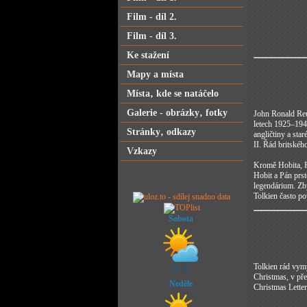
Film - díl 2.
Film - díl 3.
Ke stažení
Mapy a místa
Místa‚ kde se natáčelo
Galerie - obrázky‚ fotky
John Ronald Reue
letech 1925–1945
Stránky‚ odkazy
angličtiny a sta
II. Řád britskéh
Vzkazy
Kromě Hobita, Pá
Hobit a Pán prst
legendárium. Zby
Tolkien často po
Sobota
Tolkien rád vym
27 °C
Christmas, v př
Neděle
Christmas Letter