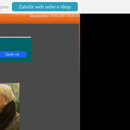
Založit web nebo e-shop
jeme
aktualizováno: 19.02.2017 19:35:33