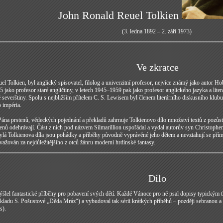
John Ronald Reuel Tolkien
(3. ledna 1892 – 2. září 1973)
Ve zkratce
l Tolkien, byl anglický spisovatel, filolog a univerzitní profesor, nejvíce známý jako autor H
 jako profesor staré angličtiny, v letech 1945–1959 pak jako profesor anglického jazyka a lit
ré severštiny. Spolu s nejbližším přítelem C. S. Lewisem byl členem literárního diskusního klu
o impéria.
na prstenů, vědeckých pojednání a překladů zahrnuje Tolkienovo dílo množství textů z pozůstalo
enů odehrávají. Část z nich pod názvem Silmarillion uspořádal a vydal autorův syn Christopher
lá Tolkienova díla jsou pohádky a příběhy původně vyprávěné jeho dětem a nevztahují se přímo 
važován za nejdůležitějšího z otců žánru moderní hrdinské fantasy.
Dílo
ýšlel fantastické příběhy pro pobavení svých dětí. Každé Vánoce pro ně psal dopisy typickým
ekladu S. Pošustové „Děda Mráz“) a vybudoval tak sérii krátkých příběhů – později sebranou
s).