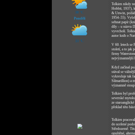
Tolkien nikdy ne
Hobbit, 1937), k
30 °C
& Unwin, požádal
1954–55). Vyšel 
Pondělí
sehnat papír (kn
díly – u názvu D
vyvrcholí. Tolki
autor knih o Nar
33 °C
V 60. letech se 
století, a to ja
firmy Waterston
nejvýznamnější kn
Když začínal psá
stával se vážněj
vykresluje tak f
Silmarillion) a 
významně stoupl
Tolkien byl prof
severské mytolog
ze staroanglick
překlad této bás
Tolkien pracoval
do ucelené podob
Středozemě. Tit
opuštěné, altern