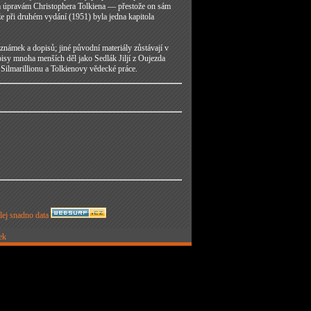
lým úpravám Christophera Tolkiena — přestože on sám
že při druhém vydání (1951) byla jedna kapitola
ámek a dopisů; jiné původní materiály zůstávají v
isy mnoha menších děl jako Sedlák Jiljí z Oujezda
Silmarillionu a Tolkienovy vědecké práce.
z
ek