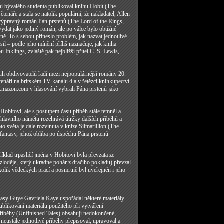
ní bývalého studenta publikoval knihu Hobit (The
tenáře a stala se natolik populární, že nakladatel, Allen
 výpravný román Pán prstenů (The Lord of the Rings,
vydat jako jediný román, ale po válce bylo obtížné
pně. To s sebou přineslo problém, jak nazvat jednotlivé
il – podle jeho mínění příliš naznačuje, jak kniha
Inklings, zvláště pak nejbližší přítel C. S. Lewis,
ruh obdivovatelů řadí mezi nejpopulárnější romány 20.
tenáři na britském TV kanálu 4 a v řetězci knihkupectví
 Amazon.com v hlasování vybrali Pána prstenů jako
Hobitovi, ale s postupem času příběh stále temněl a
í hlavního námětu rozehrává útržky dalších příběhů a
o světa je dále rozvinuta v knize Silmarillion (The
r fantasy, jehož obliba po úspěchu Pána prstenů
íklad trpasličí jména v Hobitovi byla převzata ze
zloděje, který ukradne pohár z dračího pokladu) převzal
olik vědeckých prací a posmrtně byl uveřejněn i jeho
ntasy Guye Gavriela Kaye uspořádal některé materiály
ublikování materiálu použitého při vytváření
příběhy (Unfinished Tales) obsahují nedokončené,
a neustále jednotlivé příběhy přepisoval, upravoval a