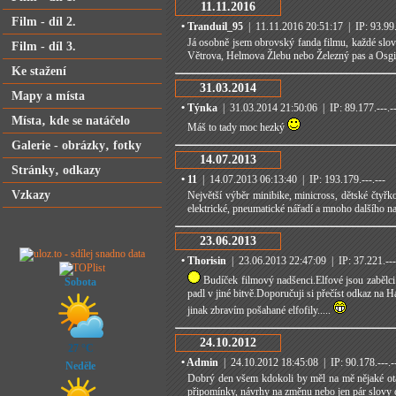
11.11.2016
Film - díl 2.
• Tranduil_95
| 11.11.2016 20:51:17 | IP: 93.99.-
Já osobně jsem obrovský fanda filmu, každé slovo
Film - díl 3.
Větrova, Helmova Žlebu nebo Železný pas a Osgili
Ke stažení
31.03.2014
Mapy a místa
• Týnka
| 31.03.2014 21:50:06 | IP: 89.177.---.-
Místa‚ kde se natáčelo
Máš to tady moc hezký
Galerie - obrázky‚ fotky
14.07.2013
Stránky‚ odkazy
• 11
| 14.07.2013 06:13:40 | IP: 193.179.---.---
Vzkazy
Největší výběr minibike, minicross, dětské čtyřk
elektrické, pneumatické nářadí a mnoho dalšího 
23.06.2013
• Thorisin
| 23.06.2013 22:47:09 | IP: 37.221.---
Budíček filmový nadšenci.Elfové jsou zabělci 
Sobota
padl v jiné bitvě.Doporučuji si přečíst odkaz na Ha
jinak zbravím pošahané elfofily.....
24.10.2012
27 °C
• Admin
| 24.10.2012 18:45:08 | IP: 90.178.---.-
Neděle
Dobrý den všem kdokoli by měl na mě nějaké otáz
připomínky, návrhy na změnu nebo jen pár slovy o