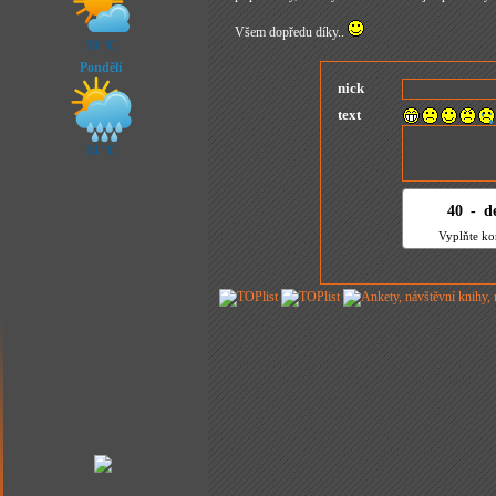
Všem dopředu díky..
30 °C
Pondělí
nick
text
34 °C
40
4
-
1
d
Vyplňte ko