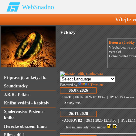
WebSnadno
Vítejte v
Vzkazy
Beton a výrobky
Výroba betonu a b
výrobků
Dobré Štěstí-Dobř
Připravuji‚ ankety‚ fb..
Powered by
Translate
Soundtracky
06.07.2026
J.R.R. Tolkien
• luck
| 06.07.2026 16:39:42 | IP: 45.153.---.---
Skvely web.
Knižní vydání - kapitoly
Společenstvo Prstenu -
26.11.2020
kniha
• A669QVB2
| 26.11.2020 12:13:06 | IP: 212.111
Herecké obsazení filmu
Hele musím tady něco napsat
Film - díl 1.