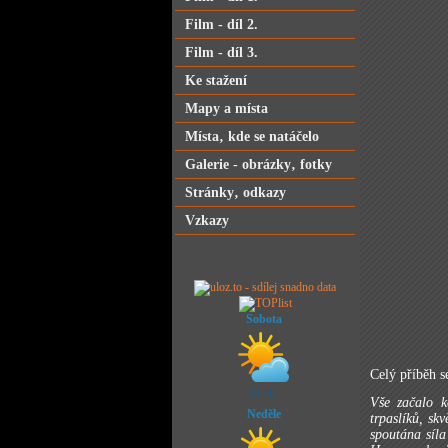
Film - díl 2.
Film - díl 3.
Ke stažení
Mapy a místa
Místa‚ kde se natáčelo
Galerie - obrázky‚ fotky
Stránky‚ odkazy
Vzkazy
Sobota
Celý příběh 
27 °C
Vše začalo k
Neděle
trpaslíků, sk
spoutána síla