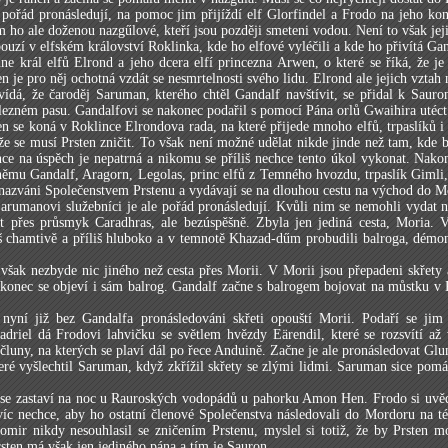
pořád pronásledují, na pomoc jim přijíždí elf Glorfindel a Frodo na jeho ko
 ho ale doženou nazgűlové, kteří jsou později smeteni vodou. Není to však jeji
ouzí v elfském království Roklinka, kde ho elfové vyléčili a kde ho přivítá Ga
ne král elfů Elrond a jeho dcera elfí princezna Arwen, o které se říká, že je
n je pro něj ochotná vzdát se nesmrtelnosti svého lidu. Elrond ale jejich vztah 
ídá, že čaroděj Saruman, kterého chtěl Gandalf navštívit, se přidal k Sauro
ezném pasu. Gandalfovi se nakonec podařil s pomocí Pána orlů Gwaihira utéct
en se koná v Roklince Elrondova rada, na které přijede mnoho elfů, trpaslíků i 
že se musí Prsten zničit. To však není možné udělat nikde jinde než tam, kde
e na úspěch je nepatrná a nikomu se příliš nechce tento úkol vykonat. Nakon
 němu Gandalf, Aragorn, Legolas, princ elfů z Temného hvozdu, trpaslík Giml
 nazváni Společenstvem Prstenu a vydávají se na dlouhou cestu na východ do M
arumanovi služebníci je ale pořád pronásledují. Kvůli nim se nemohli vydat n
jít přes průsmyk Caradhras, ale bezúspěšně. Zbyla jen jediná cesta, Moria. 
iš chamtivě a příliš hluboko a v temnotě Khazad-dűm probudili balroga, démo
však nezbyde nic jiného než cesta přes Morii. V Morii jsou přepadeni skřety 
akonec se objeví i sám balrog. Gandalf začne s balrogem bojovat na můstku v
 nyní již bez Gandalfa pronásledováni skřeti opouští Morii. Podaří se jim 
driel dá Frodovi lahvičku se světlem hvězdy Eärendil, které se rozsvítí až 
čluny, na kterých se plaví dál po řece Anduině. Začne je ale pronásledovat Glum
které vyšlechtil Saruman, když zkřížil skřety se zlými lidmi. Saruman sice pomá
 se zastaví na noc u Rauroských vodopádů u pahorku Amon Hen. Frodo si uvěd
íc nechce, aby ho ostatní členové Společenstva následovali do Mordoru na tém
omir nikdy nesouhlasil se zničením Prstenu, myslel si totiž, že by Prsten m
sten má však jen jediného pána a tím je Sauron.