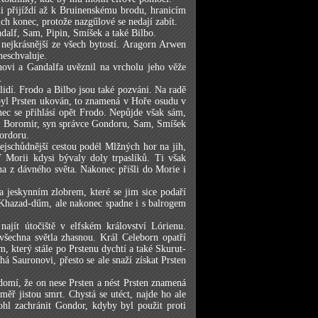
ni přijíždí až k Bruinenskému brodu, hranicím
ch konec, protože nazgűlové se nedají zabít.
ndalf, Sam, Pipin, Smíšek a také Bilbo.
 nejkrásnější ze všech bytostí. Aragorn Arwen
neschvaluje.
novi a Gandalfa uvěznil na vrcholu jeho věže
.
lidí. Frodo a Bilbo jsou také pozváni. Na radě
 byl Prsten ukován, to znamená v Hoře osudu v
ec se přihlásí opět Frodo. Nepůjde však sám,
i, Boromir, syn správce Gondoru, Sam, Smíšek
ordoru.
ejschůdnější cestou podél Mlžných hor na jih,
V Morii kdysi bývaly doly trpaslíků. Ti však
na z dávného světa. Nakonec přišli do Morie i
a jeskynním zlobrem, které se jim sice podaří
 Khazad-dűm, ale nakonec spadne i s balrogem
najít útočiště v elfském království Lórienu.
všechna světla zhasnou. Král Celeborn opatří
, který stále po Prstenu dychtí a také Skurut-
há Sauronovi, přesto se ale snaží získat Prsten
omí, že on nese Prsten a nést Prsten znamená
ěř jistou smrt. Chystá se utéct, najde ho ale
ohl zachránit Gondor, kdyby byl použit proti