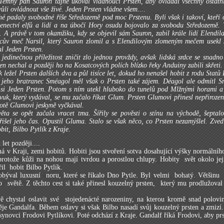
emný pán Sauron tajně ukoval vládnoucí Prsten, aby ovládal všechny ostatní.
vůli ovládnout vše živé. Jeden Prsten vládne všem....
é padaly svobodné říše Středozemě pod moc Prstenu. Byli však i takoví, kteří 
jenectví elfů a lidí a na úbočí Hory osudu bojovalo za svobodu Středozemě. 
. A právě v tom okamžiku, kdy se objevil sám Sauron, zabil krále lidí Elendil
otcův meč Narsil, který Sauron zlomil a s Elendilovým zlomeným mečem usekl
al Jeden Prsten.
l jedinečnou příležitost zničit zlo jednou provždy, avšak lidská srdce se snadn
ten nechal a později ho na Kosatcových polích blízko řeky Anduiny zabili skřeti.
k ležel Prsten dalších dva a půl tisíce let, dokud ho nenašel hobit z rodu Stat
, jeho bratranec Sméagol měl však o Prsten také zájem. Déagol ale odmítl 
l si Jeden Prsten. Potom s ním utekl hluboko do tunelů pod Mlžnými horami a
vuk, který vydával, se mu začalo říkat Glum. Prsten Glumovi přinesl nepřirozeně
otě Glumovi jeskyně vyčkával.
ěta se opět začala vracet tma. Šířily se pověsti o stínu na východě, šepta
přišel jeho čas. Opustil Gluma. Stalo se však něco, co Prsten nezamýšlel. Zvedl
bit, Bilbo Pytlík z Kraje.
 let později....
á v Kraji, zemi hobitů. Hobiti jsou stvoření sotva dosahující výšky normálníh
 protože kůži na nohou mají tvrdou a porostlou chlupy. Hobity svět okolo j
l hobit Bilbo Pytlík.
obýval luxusní noru, které se říkalo Dno Pytle. Byl velmi bohatý. Většinu s
 světě. Z těchto cest si také přinesl kouzelný prsten, který mu prodlužoval 
vě chystal oslavit své stojedenácté narozeniny, na kterou kromě snad polov
děje Gandalfa. Během oslavy si však Bilbo nasadí svůj kouzelný prsten a zmizí.
ynovci Frodovi Pytlíkovi. Poté odchází z Kraje. Gandalf říká Frodovi, aby prs