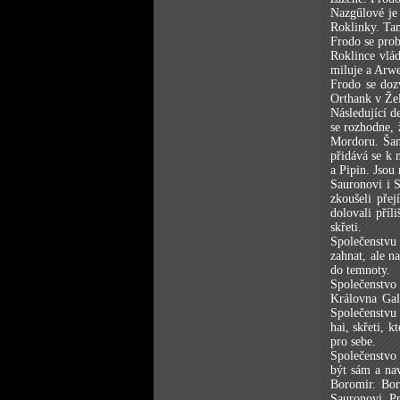
Nazgűlové je 
Roklinky. Tam
Frodo se prob
Roklince vlád
miluje a Arwe
Frodo se dozv
Orthank v Žel
Následující d
se rozhodne, 
Mordoru. Šanc
přidává se k
a Pipin. Jsou
Sauronovi i S
zkoušeli pře
dolovali příl
skřeti.
Společenstvu 
zahnat, ale n
do temnoty.
Společenstvo
Královna Gala
Společenstvu 
hai, skřeti, 
pro sebe.
Společenstvo
být sám a nav
Boromir. Bor
Sauronovi. Pr