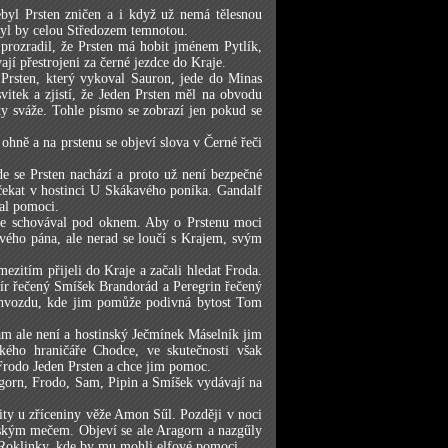
ebyl Prsten zničen a i když už nemá tělesnou
kryl by celou Středozem temnotou.
rozradil, že Prsten má hobit jménem Pytlík,
ají přestrojeni za černé jezdce do Kraje.
n Prsten, který vykoval Sauron, jede do Minas
vitek a zjistí, že Jeden Prsten měl na obvodu
y sváže. Tohle písmo se zobrazí jen pokud se
 ohně a na prstenu se objeví slova v Černé řeči
de se Prsten nachází a proto už není bezpečné
čekat v hostinci U Skákavého poníka. Gandalf
al pomoci.
 se schovával pod oknem. Aby o Prstenu moci
vého pána, ale nerad se loučí s Krajem, svým
zitím přijeli do Kraje a začali hledat Froda.
ír řečený Smíšek Brandorád a Peregrin řečený
m hvozdu, kde jim pomůže podivná bytost Tom
am ale není a hostinský Ječmínek Máselník jim
kého hraničáře Chodce, ve skutečnosti však
Frodo Jeden Prsten a chce jim pomoc.
ragorn, Frodo, Sam, Pipin a Smíšek vydávají na
ity u zříceniny věže Amon Sűl. Později v noci
lským mečem. Objeví se ale Aragorn a nazgűly
o Roklinky, kde by mu mohli elfové pomoci.