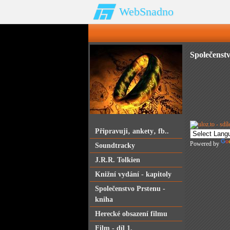
WebSnadno
Společenstv
Připravuji‚ ankety‚ fb..
Powered by
Soundtracky
J.R.R. Tolkien
Knižní vydání - kapitoly
Společenstvo Prstenu -
kniha
Herecké obsazení filmu
Film - díl 1.