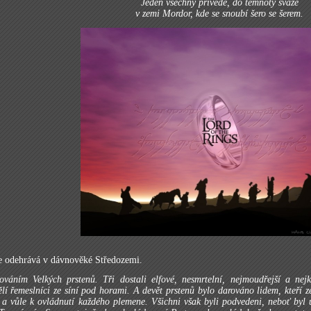
Jeden všechny přivede, do temnoty sváže
v zemi Mordor, kde se snoubí šero se šerem.
se odehrává v dávnověké Středozemi.
ováním Velkých prstenů. Tři dostali elfové, nesmrtelní, nejmoudřejší a nejk
vělí řemeslníci ze síní pod horami. A devět prstenů bylo darováno lidem, kteří 
 a vůle k ovládnutí každého plemene. Všichni však byli podvedeni, neboť byl